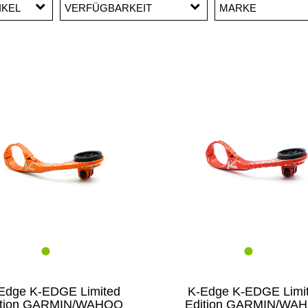
IKEL
VERFÜGBARKEIT
MARKE
l
Garmin
K-E
Edge K-EDGE Limited
K-Edge K-EDGE Limi
ition GARMIN/WAHOO
Edition GARMIN/WA