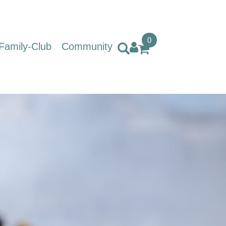
0
Family-Club
Community