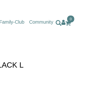
0
Family-Club
Community
LACK L