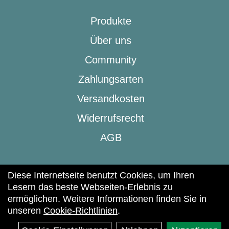
Produkte
Über uns
Community
Zahlungsarten
Versandkosten
Widerrufsrecht
AGB
Diese Internetseite benutzt Cookies, um Ihren
Lesern das beste Webseiten-Erlebnis zu
ermöglichen. Weitere Informationen finden Sie in
(c) 2025 | beic & Lifestyle
unseren
Cookie-Richtlinien
.
Impressum