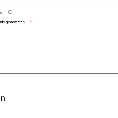
ten
ntnis genommen.
rn