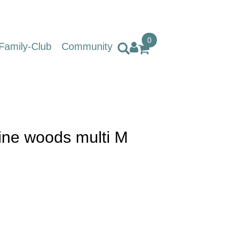
0
Family-Club
Community
pine woods multi M