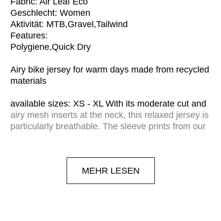
Fabric: Air Leaf Eco
Geschlecht: Women
Aktivität: MTB,Gravel,Tailwind
Features:
Polygiene,Quick Dry
Airy bike jersey for warm days made from recycled
materials
available sizes: XS - XL With its moderate cut and
airy mesh inserts at the neck, this relaxed jersey is
particularly breathable. The sleeve prints from our
LA VIA collection feature our Brushflower motif: a
handmade floral print of blossoms in different
perspectives. Thanks to Polygiene StayFreshT
MEHR LESEN
technology, the growth of odor-causing bacteria in
the shirt is inhibited. This means it stays fresh for
longer and needs to be washed less often. This
saves water, energy and time - and extends the
lifespan.