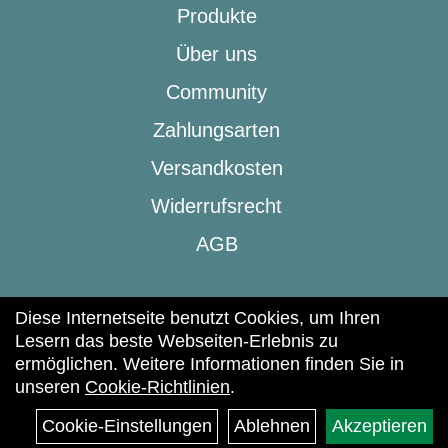
Produkte
Über uns
Community
Zahlungsarten
Versandkosten
Widerrufsrecht
AGB
Diese Internetseite benutzt Cookies, um Ihren
Lesern das beste Webseiten-Erlebnis zu
ermöglichen. Weitere Informationen finden Sie in
(c) 2025 | beic & Lifestyle
unseren
Cookie-Richtlinien
.
Impressum
Cookie-Einstellungen
Ablehnen
Akzeptieren
Datenschutz