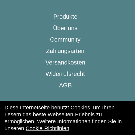
Produkte
Über uns
Community
Zahlungsarten
Versandkosten
Widerrufsrecht
AGB
Diese Internetseite benutzt Cookies, um Ihren
Lesern das beste Webseiten-Erlebnis zu
ermöglichen. Weitere Informationen finden Sie in
(c) 2025 | beic & Lifestyle
unseren
Cookie-Richtlinien
.
Impressum