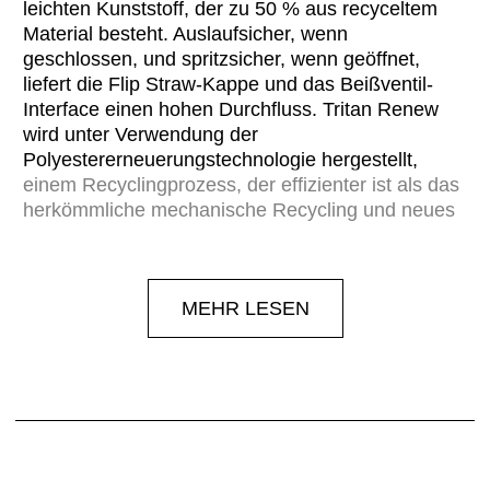
leichten Kunststoff, der zu 50 % aus recyceltem
Material besteht. Auslaufsicher, wenn
geschlossen, und spritzsicher, wenn geöffnet,
liefert die Flip Straw-Kappe und das Beißventil-
Interface einen hohen Durchfluss. Tritan Renew
wird unter Verwendung der
Polyestererneuerungstechnologie hergestellt,
einem Recyclingprozess, der effizienter ist als das
herkömmliche mechanische Recycling und neues
Material mit weniger Bedarf an endlichen
Ressourcen produziert. Geruchs- und
fleckenresistent, spülmaschinenfest und frei von
MEHR LESEN
BPA, BPS und BPF.
Material
: Kunststoff
Geschlecht
: Kinder