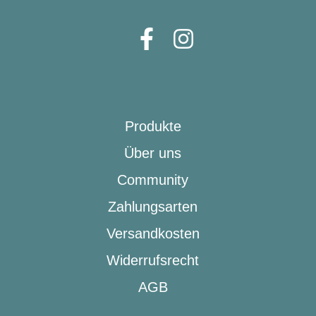
Display: Bosch Intuvia 100, smart system
Displayposition: Lenker (zentral)
Walkassist: Ja
Produkte
Über uns
Community
Zahlungsarten
Versandkosten
Widerrufsrecht
AGB