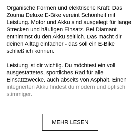
Organische Formen und elektrische Kraft: Das
Zouma Deluxe E-Bike vereint Schönheit mit
Leistung. Motor und Akku sind ausgelegt für lange
Strecken und häufigen Einsatz. Bei Diamant
entnimmst du den Akku seitlich. Das macht dir
deinen Alltag einfacher - das soll ein E-Bike
schließlich können.
Leistung ist dir wichtig. Du möchtest ein voll
ausgestattetes, sportliches Rad für alle
Einsatzzwecke, auch abseits von Asphalt. Einen
integrierten Akku findest du modern und optisch
stimmiger.
Dem Bosch Performance CX geht dank 625Wh-
Batterie nicht so schnell die Puste aus. Die
MEHR LESEN
Shimano Deore 10-Gangschaltung bietet auch für
schwieriges Terrain die richtige Übersetzung.