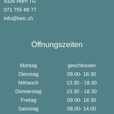
9326 Horn TG
Ständer: Pletscher Comp Flex 18
071 755 88 77
info@beic.ch
Schutzblech: SKS, Kunststoff, vorn // SKS,
Kunststoff, hinten
Rücklicht: Spanninga SOLO for e-bike, LED
Öffnungszeiten
Vorderlicht: Herrmans H-Black MR8, 180lumen,
60lux, LED
Montag
geschlossen
Akku: Bosch PowerTube 625 Wh, Smart System
Dienstag
09.00- 18.30
Akkuposition: Akku am Rahmen
Mittwoch
13.30 - 18.30
Motor: Bosch Performance Line CX, Smart
Donnerstag
13.30 - 18.30
System, Motorgehäuse aus Magnesium, 85 Nm
Freitag
09.00- 18.30
Motorposition: Tretlager
Samstag
08.00- 14.00