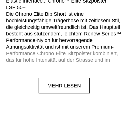
Elastic Interface® Chrono™ Elite Sitzpolster
LSF 50+
Die Chrono Elite Bib Short ist eine
hochleistungsfähige Trägerhose mit zeitlosem Stil,
die gleichzeitig umweltfreundlich ist. Das Hauptteil
besteht aus stützendem, leichtem Renew Series™
Performance-Nylon für hervorragende
Atmungsaktivität und ist mit unserem Premium-
Performance-Chrono-Elite-Sitzpolster kombiniert,
das für hohe Intensität auf der Strasse und im
Gelände entwickelt wurde. Die nahtlosen Träger
sind leicht und so konzipiert, dass sie flach am
Körper anliegen, während die breiten
MEHR LESEN
Beinabschlüsse einen sicheren Halt und eine
stabile Passform bieten. Reflektierende Details
sorgen für erhöhte Sichtbarkeit auf der Strasse.
Die Kombination aus Funktionen und Leistung ist
wirklich aussergewöhnlich, und mit Renew
Series™-Materialien in allen Bereichen ist diese
Bib Short ein Highlight in Sachen Stil und