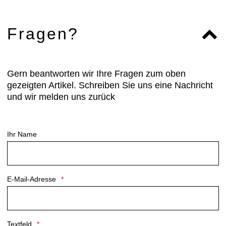
nachhaltigem Design.
: LSF 50+
Fragen?
: Elastic Interface® Chrono™ Elite Sitzpolster
: Ultraleichte und flache Träger
: Breiter Beinabschluss
: Rückenteil aus Netzgewebe
Gern beantworten wir Ihre Fragen zum oben
Material: Main body: Renew Series™ 80%
gezeigten Artikel. Schreiben Sie uns eine Nachricht
recycled nylon / 20% elastane bluesign® approved
und wir melden uns zurück
fabric Mesh: Renew Series™ 73% recycled nylon /
27% recycled elastane bluesign® approved fabric
Textileigenschaften: Atmungsaktiv, Flachnähte,
Ihr Name
Kompression, Reflektierend, Schnelltrocknend,
Sitzpolster
E-Mail-Adresse
Textfeld