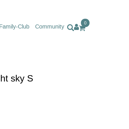
0
Family-Club
Community
ht sky S