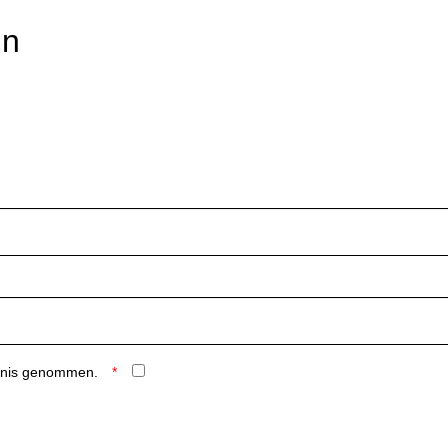
rn
ntnis genommen.