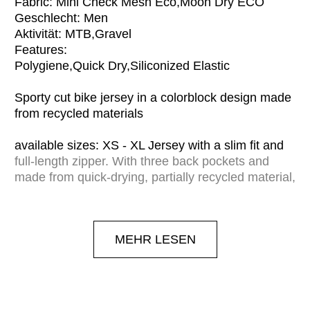
Fabric: Mini Check Mesh Eco,Moon Dry ECO
Geschlecht: Men
Aktivität: MTB,Gravel
Features:
Polygiene,Quick Dry,Siliconized Elastic
Sporty cut bike jersey in a colorblock design made
from recycled materials
available sizes: XS - XL Jersey with a slim fit and
full-length zipper. With three back pockets and
made from quick-drying, partially recycled material,
it offers all the features of a classic jersey. The
stripes and graphics from our LA VIA collection
theme give it a unique look. Equipped with
MEHR LESEN
Polygiene StayFreshT technology, it inhibits the
growth of odor-causing bacteria in the jersey. This
means it stays fresh for longer and needs to be
washed less often. This saves water, energy and
time - and extends the lifespan.