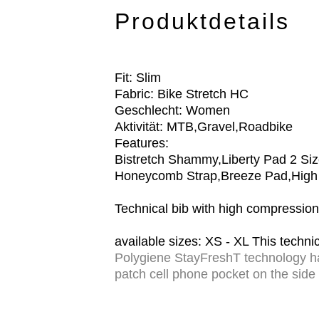
Produktdetails
Fit: Slim
Fabric: Bike Stretch HC
Geschlecht: Women
Aktivität: MTB,Gravel,Roadbike
Features:
Bistretch Shammy,Liberty Pad 2 Si
Honeycomb Strap,Breeze Pad,High 
Technical bib with high compressio
available sizes: XS - XL This techni
Polygiene StayFreshT technology has
patch cell phone pocket on the side 
LOVE logo print ensure a high level
rides on road and gravel bikes.