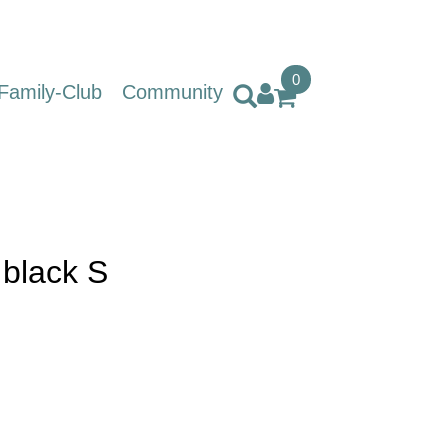
0
Family-Club
Community
 black S