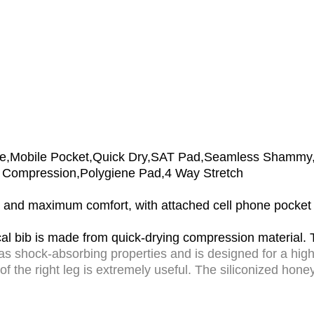
ze,Mobile Pocket,Quick Dry,SAT Pad,Seamless Shammy,Si
Compression,Polygiene Pad,4 Way Stretch
n and maximum comfort, with attached cell phone pocket
cal bib is made from quick-drying compression material. 
 shock-absorbing properties and is designed for a high 
of the right leg is extremely useful. The siliconized ho
 of comfort. With its easy-to-match, simple design, the