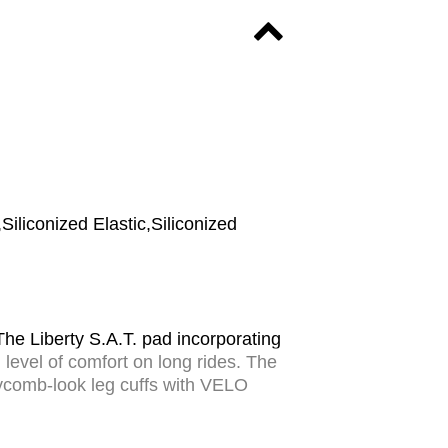
liconized Elastic,Siliconized
The Liberty S.A.T. pad incorporating
level of comfort on long rides. The
neycomb-look leg cuffs with VELO
 BarlaminaM. is recommended for long