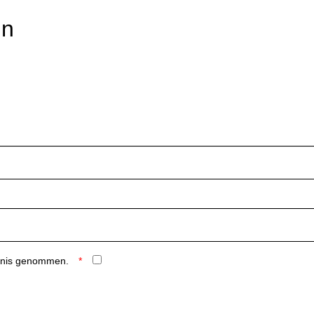
rn
ntnis genommen.