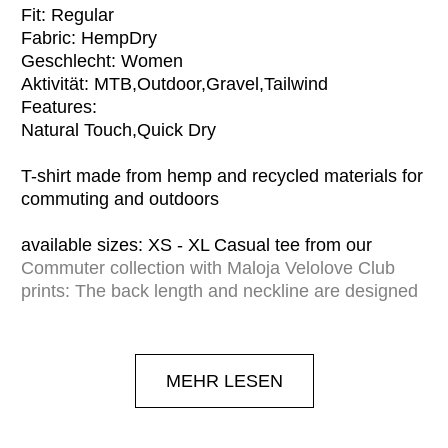
Fit: Regular
Fabric: HempDry
Geschlecht: Women
Aktivität: MTB,Outdoor,Gravel,Tailwind
Features:
Natural Touch,Quick Dry
T-shirt made from hemp and recycled materials for
commuting and outdoors
available sizes: XS - XL Casual tee from our
Commuter collection with Maloja Velolove Club
prints: The back length and neckline are designed
for commuting, but the loose-fitting tee also works
well for other sports. The material is made from
recycled polyester and hemp. Hemp is
MEHR LESEN
antibacterial, breathable and quick-drying, making
it ideal on the bike and at work.