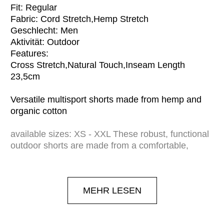
Fit: Regular
Fabric: Cord Stretch,Hemp Stretch
Geschlecht: Men
Aktivität: Outdoor
Features:
Cross Stretch,Natural Touch,Inseam Length
23,5cm
Versatile multisport shorts made from hemp and
organic cotton
available sizes: XS - XXL These robust, functional
outdoor shorts are made from a comfortable,
stretchy hemp-corduroy blend with organic cotton -
one of our favorite material combinations for the
outdoors. Two side pockets, a zipped pocket at the
MEHR LESEN
back and one on the right thigh offer plenty of
storage space for long days outdoors.