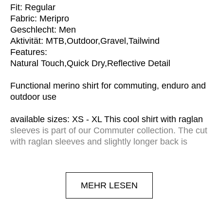
Fit: Regular
Fabric: Meripro
Geschlecht: Men
Aktivität: MTB,Outdoor,Gravel,Tailwind
Features:
Natural Touch,Quick Dry,Reflective Detail
Functional merino shirt for commuting, enduro and
outdoor use
available sizes: XS - XL This cool shirt with raglan
sleeves is part of our Commuter collection. The cut
with raglan sleeves and slightly longer back is
optimized for the posture on the bike. It is made
from quick-drying Meripro material. The merino
content ensures a very natural feel and a
MEHR LESEN
comfortable fit, plus it doesn't need to be washed
as often, which helps to save water and energy. A
reflective piping ensures visibility in low light.