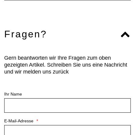
on the side of the left thigh ensure good visibility in
traffic. The PFC-free waterproofing provides
splash protection. The Bluesign® product label
guarantees the responsible use of resources and
Fragen?
the safe production and processing of synthetic
and natural fibers.
Gern beantworten wir Ihre Fragen zum oben
gezeigten Artikel. Schreiben Sie uns eine Nachricht
und wir melden uns zurück
Ihr Name
E-Mail-Adresse