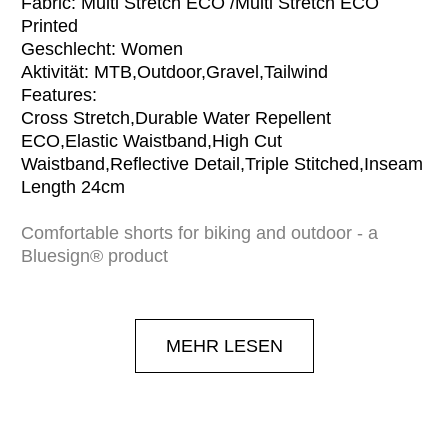
Fabric: Multi Stretch ECO /Multi Stretch ECO
Printed
Geschlecht: Women
Aktivität: MTB,Outdoor,Gravel,Tailwind
Features:
Cross Stretch,Durable Water Repellent
ECO,Elastic Waistband,High Cut
Waistband,Reflective Detail,Triple Stitched,Inseam
Length 24cm
Comfortable shorts for biking and outdoor - a
Bluesign® product
available sizes: XS - XL These newly developed
bike shorts made from lightweight Multistretch
MEHR LESEN
ECOmaterial can also be used as mountain shorts.
The high elasticated Lycra waistband ensures a
high level of comfort and a good fit. Two slash
pockets and a patch zip pocket on the thigh
provide storage space, while the reflective hearts