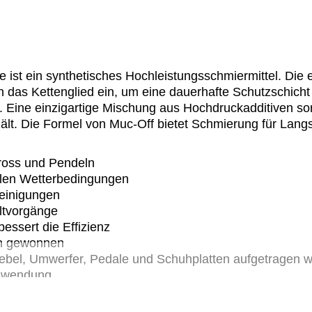
 ist ein synthetisches Hochleistungsschmiermittel. Die
in das Kettenglied ein, um eine dauerhafte Schutzschicht
t. Eine einzigartige Mischung aus Hochdruckadditiven so
hält. Die Formel von Muc-Off bietet Schmierung für Lan
cross und Pendeln
allen Wetterbedingungen
reinigungen
altvorgänge
essert die Effizienz
en gewonnen
hebel, Umwerfer, Pedale und Schuhplatten aufgetragen 
Anwendung
ff hilft bei der genauen Anwendung, um einen vollständi