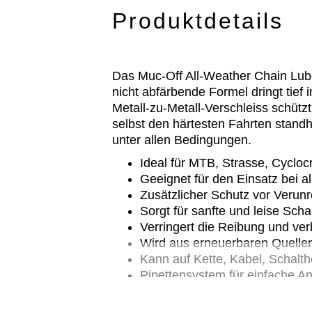
Produktdetails
Das Muc-Off All-Weather Chain Lube
nicht abfärbende Formel dringt tief 
Metall-zu-Metall-Verschleiss schütz
selbst den härtesten Fahrten stand
unter allen Bedingungen.
Ideal für MTB, Strasse, Cyclo
Geeignet für den Einsatz bei 
Zusätzlicher Schutz vor Verun
Sorgt für sanfte und leise Sch
Verringert die Reibung und verb
Wird aus erneuerbaren Quell
Kann auf Kette, Kabel, Schalt
Pipettensystem für einfache 
Leicht biologisch abbaubar*
Integrierter UV-Tracer-Farbsto