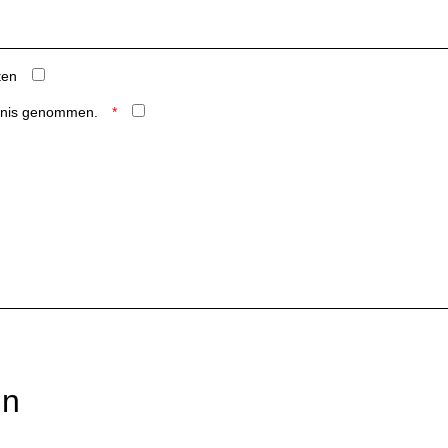
ten
ntnis genommen.
rn